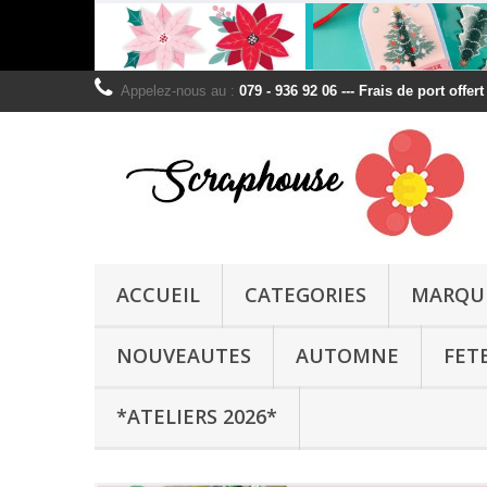
Appelez-nous au :
079 - 936 92 06 --- Frais de port offer
ACCUEIL
CATEGORIES
MARQU
NOUVEAUTES
AUTOMNE
FET
*ATELIERS 2026*