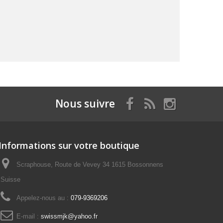
Nous suivre
Informations sur votre boutique
Scraphouse, Route de Vevey 34 1615 Bossonnens
Suisse
Appelez-nous au :
079-9369206
E-mail :
swissmjk@yahoo.fr