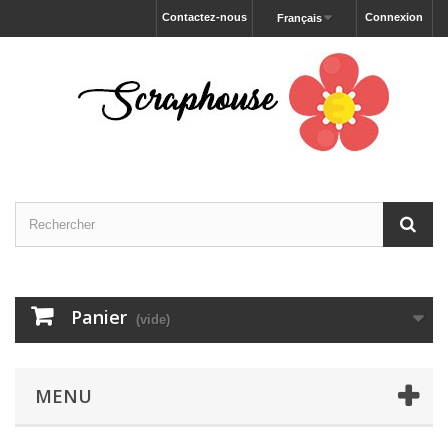
Contactez-nous
Connexion
Français
Panier
(vide)
MENU