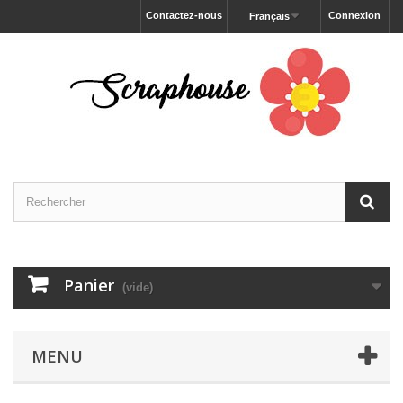
Contactez-nous
Connexion
Français
Panier
(vide)
MENU