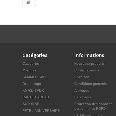
Catégories
Informations
Categories
Nouveaux produits
Marques
Contactez-nous
SUMMER SALE
Livraison
Déstockage
Conditions générales
XMAS/HIVER
A propos
CARTE CADEAU
Paiements
AUTOMNE
Protection des données
personnelles RGPD
FETE / ANNIVERSAIRE
FAQ (Questions et