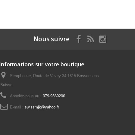
Nous suivre
Informations sur votre boutique
Scraphouse, Route de Vevey 34 1615 Bossonnens
Suisse
Appelez-nous au :
079-9369206
E-mail :
swissmjk@yahoo.fr