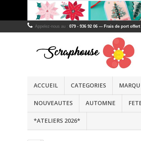
Appelez-nous au :
079 - 936 92 06 --- Frais de port offer
ACCUEIL
CATEGORIES
MARQU
NOUVEAUTES
AUTOMNE
FET
*ATELIERS 2026*