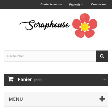
Contactez-nous
Connexion
Français
Panier
(vide)
MENU