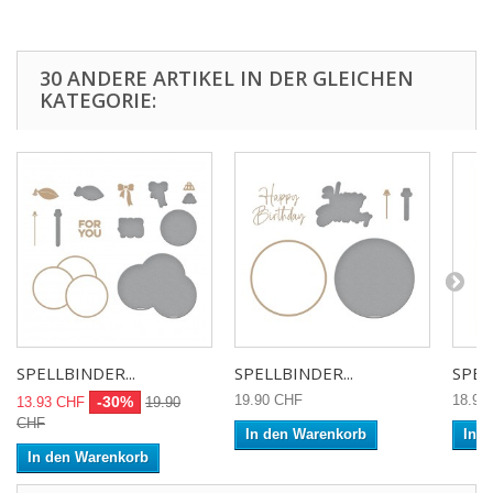
30 ANDERE ARTIKEL IN DER GLEICHEN
KATEGORIE:
SPELLBINDER...
SPELLBINDER...
SPEL
19.90 CHF
18.90
-30%
13.93 CHF
19.90
CHF
In den Warenkorb
In 
In den Warenkorb