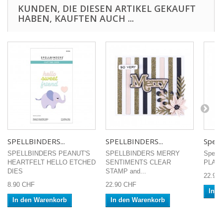
KUNDEN, DIE DIESEN ARTIKEL GEKAUFT
HABEN, KAUFTEN AUCH ...
SPELLBINDERS...
SPELLBINDERS...
Spell
SPELLBINDERS PEANUT'S
SPELLBINDERS MERRY
Spell
HEARTFELT HELLO ETCHED
SENTIMENTS CLEAR
PLATE
DIES
STAMP and...
22.90
8.90 CHF
22.90 CHF
In 
In den Warenkorb
In den Warenkorb