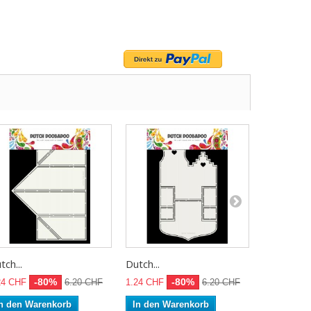
tch...
Dutch...
Dutch...
-80%
-80%
24 CHF
6.20 CHF
1.24 CHF
6.20 CHF
1.24 CHF
n den Warenkorb
In den Warenkorb
In den W