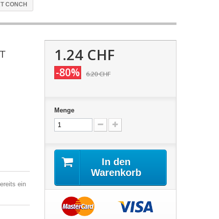
RT CONCH
1.24 CHF
RT
-80%
6.20 CHF
Menge
In den
Warenkorb
reits ein