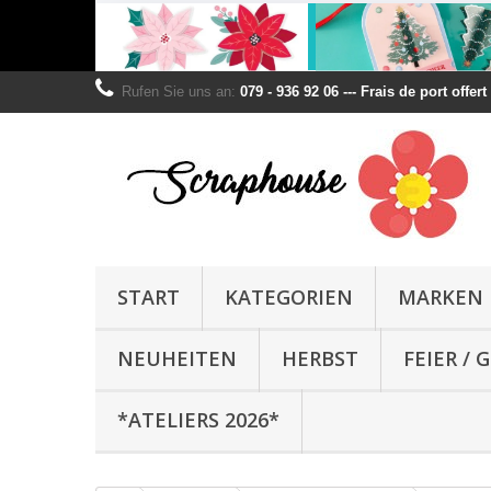
Rufen Sie uns an:
079 - 936 92 06 --- Frais de port offer
START
KATEGORIEN
MARKEN
NEUHEITEN
HERBST
FEIER /
*ATELIERS 2026*