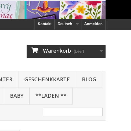
Kontakt
Deutsch
Anmelden
Warenkorb
(Leer)
NTER
GESCHENKKARTE
BLOG
BABY
**LADEN **