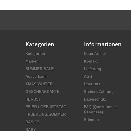
Kategorien
Informationen
Kategorien
Neue Artikel
Marken
Kontakt
SUMMER SALE
Lieferung
Ausverkauf
AGB
XMAS/WINTER
Über uns
GESCHENKKARTE
Sichere Zahlung
HERBST
Datenschutz
FEIER / GEBURTSTAG
FAQ (Questions et
Réponses)
FRUEHLING/SOMMER
Sitemap
BASICS
BABY