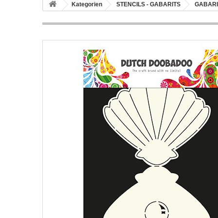
Kategorien
STENCILS - GABARITS
GABARI