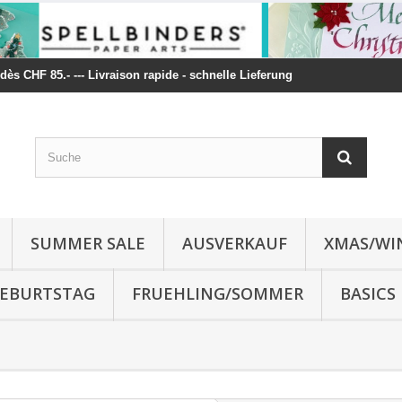
t dès CHF 85.- --- Livraison rapide - schnelle Lieferung
SUMMER SALE
AUSVERKAUF
XMAS/WI
 GEBURTSTAG
FRUEHLING/SOMMER
BASICS