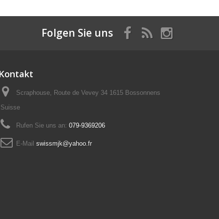
Folgen Sie uns
Kontakt
Scraphouse, Route de Vevey 34 1615 Bossonnens
Suisse
Rufen Sie uns an:
079-9369206
E-Mail
swissmjk@yahoo.fr