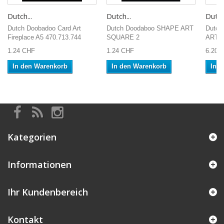
Dutch...
Dutch...
Dutch.
Dutch Doobadoo Card Art
Dutch Doodaboo SHAPE ART
Dutch
Fireplace A5 470.713.744
SQUARE 2
ART 
1.24 CHF
1.24 CHF
6.20 
In den Warenkorb
In den Warenkorb
In 
Kategorien
Informationen
Ihr Kundenbereich
Kontakt