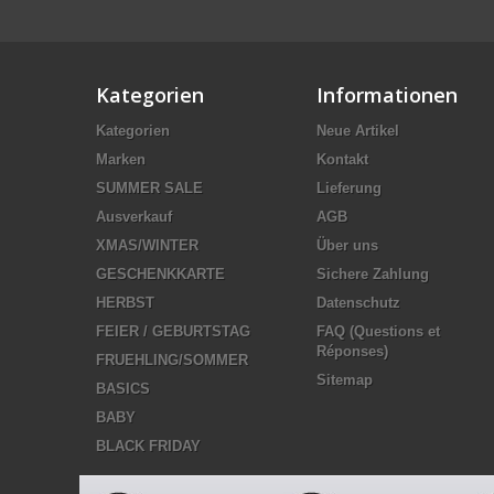
Kategorien
Informationen
Kategorien
Neue Artikel
Marken
Kontakt
SUMMER SALE
Lieferung
Ausverkauf
AGB
XMAS/WINTER
Über uns
GESCHENKKARTE
Sichere Zahlung
HERBST
Datenschutz
FEIER / GEBURTSTAG
FAQ (Questions et
Réponses)
FRUEHLING/SOMMER
Sitemap
BASICS
BABY
BLACK FRIDAY