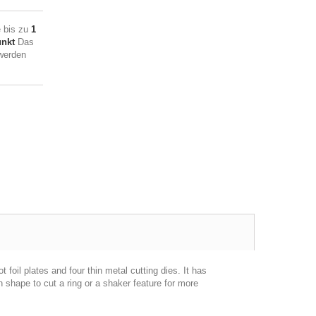
 bis zu
1
nkt
Das
werden
 foil plates and four thin metal cutting dies. It has
n shape to cut a ring or a shaker feature for more