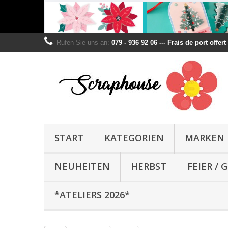
Rufen Sie uns an:
079 - 936 92 06 --- Frais de port offer
START
KATEGORIEN
MARKEN
NEUHEITEN
HERBST
FEIER /
*ATELIERS 2026*