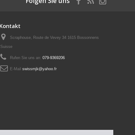
Folgen Sie uns
Kontakt
Scraphouse, Route de Vevey 34 1615 Bossonnens
Suisse
Rufen Sie uns an:
079-9369206
E-Mail
swissmjk@yahoo.fr