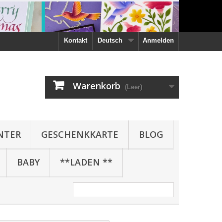
Kontakt
Deutsch
Anmelden
Warenkorb
(Leer)
NTER
GESCHENKKARTE
BLOG
BABY
**LADEN **