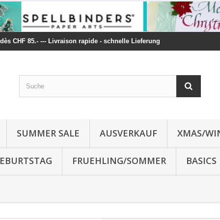
t dès CHF 85.- --- Livraison rapide - schnelle Lieferung
SUMMER SALE
AUSVERKAUF
XMAS/WI
 GEBURTSTAG
FRUEHLING/SOMMER
BASICS