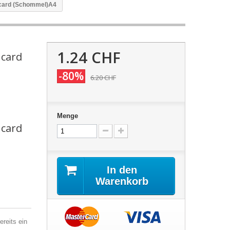
 card (Schommel)A4
1.24 CHF
 card
-80%
6.20 CHF
Menge
 card
In den
Warenkorb
reits ein