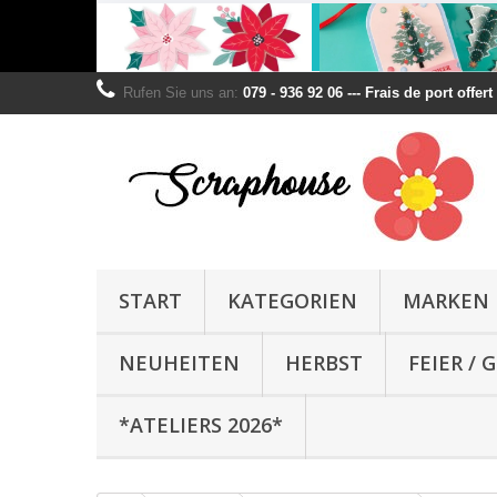
Rufen Sie uns an:
079 - 936 92 06 --- Frais de port offer
START
KATEGORIEN
MARKEN
NEUHEITEN
HERBST
FEIER /
*ATELIERS 2026*