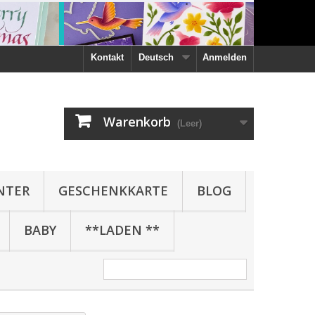
Kontakt
Deutsch
Anmelden
Warenkorb
(Leer)
NTER
GESCHENKKARTE
BLOG
BABY
**LADEN **