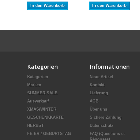
In den Warenkorb
In den Warenkorb
Kategorien
Informationen
Kategorien
Neue Artikel
Marken
Kontakt
SUMMER SALE
Lieferung
Ausverkauf
AGB
XMAS/WINTER
Über uns
GESCHENKKARTE
Sichere Zahlung
HERBST
Datenschutz
FEIER / GEBURTSTAG
FAQ (Questions et
Réponses)