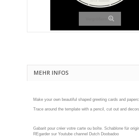
Vergrößern
MEHR INFOS
Make your own beautiful shaped greeting cards and papercr
Trace around the template with a pencil, cut out and decor
Gabarit pour créer votre carte ou boîte. Schablone für or
REgarder sur Youtube channel Dutch Doobadoo