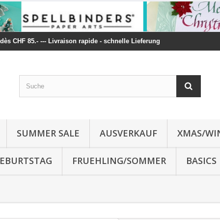
t dès CHF 85.- --- Livraison rapide - schnelle Lieferung
SUMMER SALE
AUSVERKAUF
XMAS/WI
 GEBURTSTAG
FRUEHLING/SOMMER
BASICS