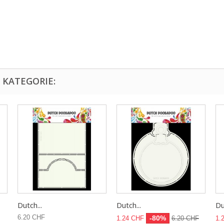
 KATEGORIE:
Dutch...
Dutch...
Du
6.20 CHF
-80%
1.24 CHF
6.20 CHF
1.