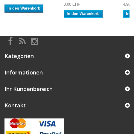
3.00 CHF
4.90 
In den Warenkorb
In den Warenkorb
In 
Kategorien
Informationen
Ihr Kundenbereich
Kontakt