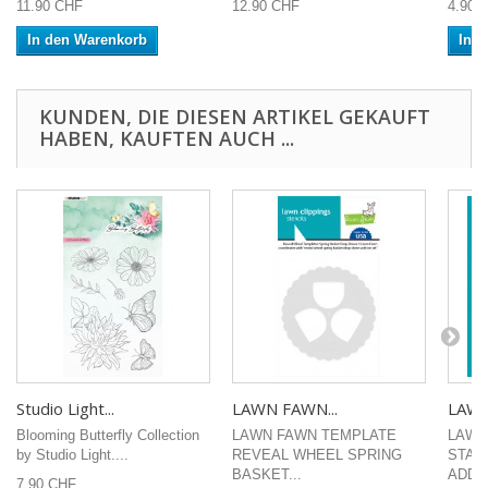
11.90 CHF
12.90 CHF
4.90 
In den Warenkorb
In 
KUNDEN, DIE DIESEN ARTIKEL GEKAUFT
HABEN, KAUFTEN AUCH ...
Studio Light...
LAWN FAWN...
LAWN
Blooming Butterfly Collection
LAWN FAWN TEMPLATE
LAWN
by Studio Light....
REVEAL WHEEL SPRING
STAM
BASKET...
ADD-
7.90 CHF