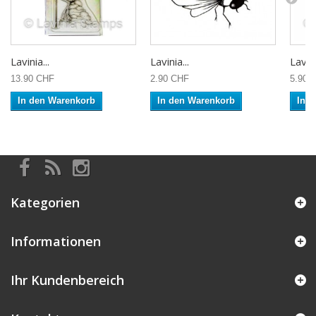
Lavinia...
Lavinia...
Lavini
13.90 CHF
2.90 CHF
5.90 
In den Warenkorb
In den Warenkorb
In 
Kategorien
Informationen
Ihr Kundenbereich