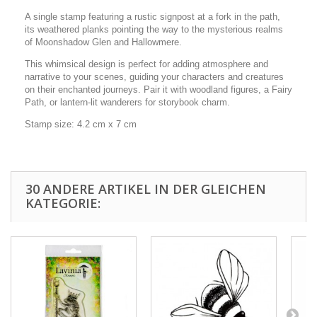
A single stamp featuring a rustic signpost at a fork in the path,
its weathered planks pointing the way to the mysterious realms
of Moonshadow Glen and Hallowmere.
This whimsical design is perfect for adding atmosphere and
narrative to your scenes, guiding your characters and creatures
on their enchanted journeys. Pair it with woodland figures, a Fairy
Path, or lantern-lit wanderers for storybook charm.
Stamp size: 4.2 cm x 7 cm
30 ANDERE ARTIKEL IN DER GLEICHEN
KATEGORIE: