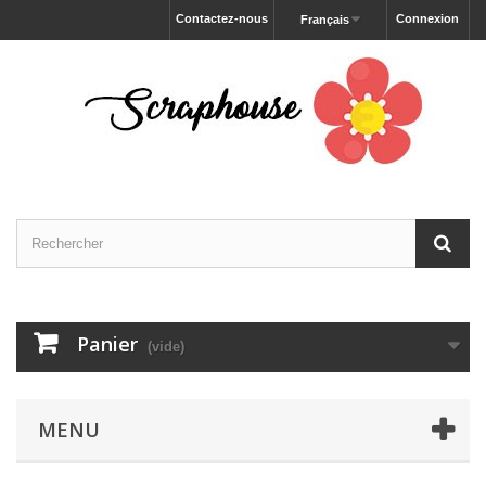
Contactez-nous
Connexion
Français
Panier
(vide)
MENU