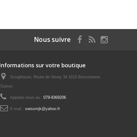
Nous suivre
Informations sur votre boutique
Scraphouse, Route de Vevey 34 1615 Bossonnens
Suisse
Appelez-nous au :
079-9369206
E-mail :
swissmjk@yahoo.fr