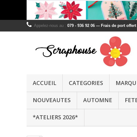
Appelez-nous au :
079 - 936 92 06 --- Frais de port offer
ACCUEIL
CATEGORIES
MARQU
NOUVEAUTES
AUTOMNE
FET
*ATELIERS 2026*