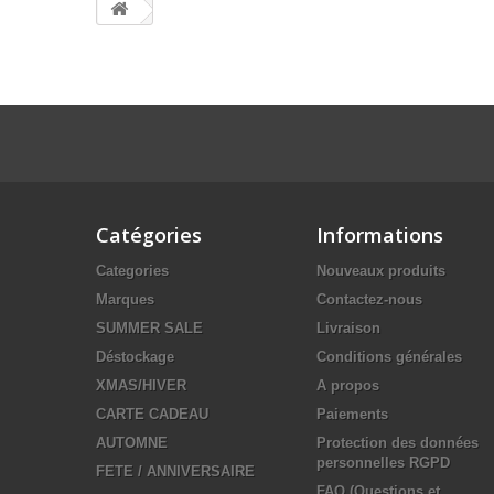
Catégories
Informations
Categories
Nouveaux produits
Marques
Contactez-nous
SUMMER SALE
Livraison
Déstockage
Conditions générales
XMAS/HIVER
A propos
CARTE CADEAU
Paiements
AUTOMNE
Protection des données
personnelles RGPD
FETE / ANNIVERSAIRE
FAQ (Questions et