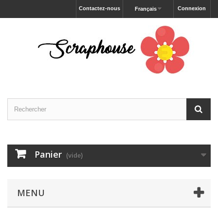
Contactez-nous
Connexion
Français
Panier
(vide)
MENU