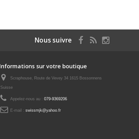
Nous suivre
Informations sur votre boutique
Scraphouse, Route de Vevey 34 1615 Bossonnens
Suisse
Appelez-nous au :
079-9369206
E-mail :
swissmjk@yahoo.fr