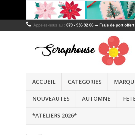
Appelez-nous au :
079 - 936 92 06 --- Frais de port offer
ACCUEIL
CATEGORIES
MARQU
NOUVEAUTES
AUTOMNE
FET
*ATELIERS 2026*