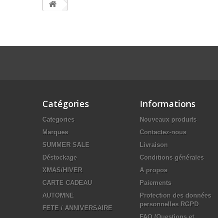
Catégories
Informations
Categories
Nouveaux produits
Marques
Contactez-nous
SUMMER SALE
Livraison
Déstockage
Conditions générales
XMAS/HIVER
A propos
CARTE CADEAU
Paiements
AUTOMNE
Protection des données
personnelles RGPD
FETE / ANNIVERSAIRE
FAQ (Questions et